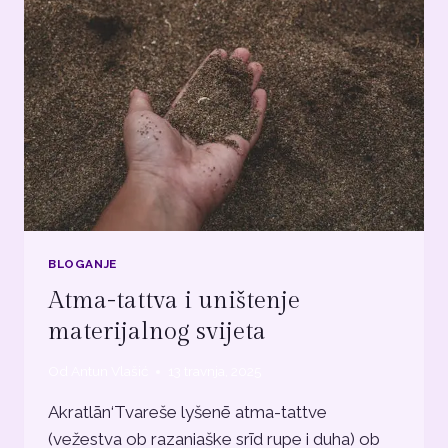
BLOGANJE
Atma-tattva i uništenje
materijalnog svijeta
Od
Antun Vlašić
13 travnja, 2025
Akratlān‘Tvareše lyšenē atma-tattve
(vežestva ob razaniaške srīd rupe i duha) ob