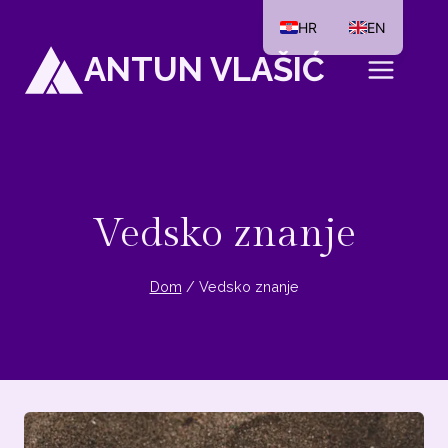
Preskoči
HR
EN
na
ANTUN VLAŠIĆ
sadržaj
Vedsko znanje
Dom
/
Vedsko znanje