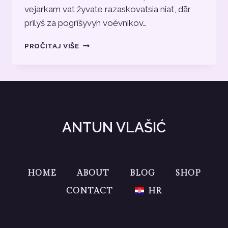
vejarkam vat žyvate razaskovatsia niat, dār
prīlyš za pogrīšyvyh voěvnikov…
ATMA-
PROČITAJ VIŠE
TATTVA
I
UNIŠTENJE
MATERIJALNOG
SVIJETA
ANTUN VLAŠIĆ
HOME
ABOUT
BLOG
SHOP
CONTACT
HR