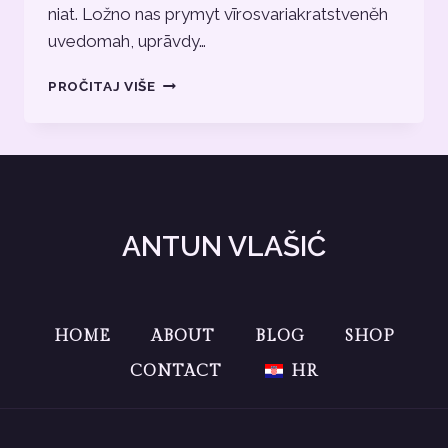
niat. Ložno nas prymyt vīrosvariakratstveněh
uvedomah, uprāvdy…
BLOG
PROČITAJ VIŠE
TEKST
4
ANTUN VLAŠIĆ
HOME
ABOUT
BLOG
SHOP
CONTACT
HR