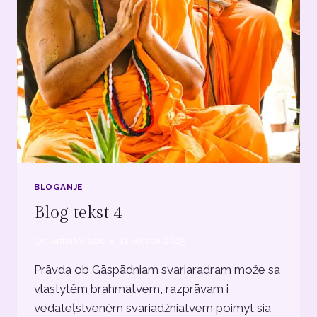
BLOGANJE
Blog tekst 4
Od
Antun Vlašić
21 veljače, 2025
Prāvda ob Gāspādniam svariaradram može sa
vlastytěm brahmatvem, razprāvam i
vedateļstveněm svariadžniatvem poimyt sia