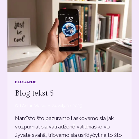
BLOGANJE
Blog tekst 5
Od
Antun Vlašić
24 veljače, 2025
Namīsto što pazuramo i askovamo sia jak
vozpurniat sia vatradženē validniaške vo
žyvate svahā, trībvamo sia usrīdyčyt na to što