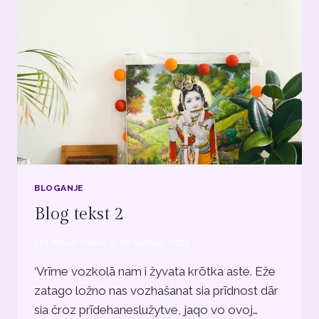
BLOGANJE
Blog tekst 2
Od
Antun Vlašić
16 siječnja, 2025
‘Vrīme vozkolā nam i žyvata krōtka aste. Eže
zatago ložno nas vozhašanat sia prīdnost dār
sia čroz prīdehaneslužytve, jaqo vo ovoj…