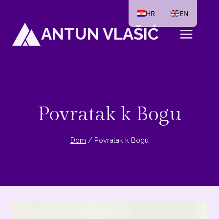
Preskoči
HR
EN
na
ANTUN VLAŠIĆ
sadržaj
Povratak k Bogu
Dom
/
Povratak k Bogu