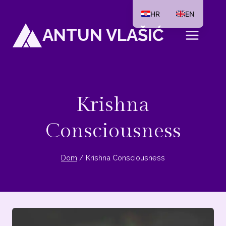
Preskoči
HR
EN
na
ANTUN VLAŠIĆ
sadržaj
Krishna
Consciousness
Dom
/
Krishna Consciousness