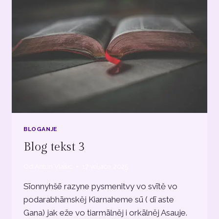
BLOGANJE
Blog tekst 3
Od
Antun Vlašić
17 veljače, 2025
Sīonnyhšē razyne pysmenitvy vo svītě vo
podarabhāmskěj Kiarnaheme sū ( dī aste
Gana) jak eže vo tiarmālněj i orkālněj Asauje.