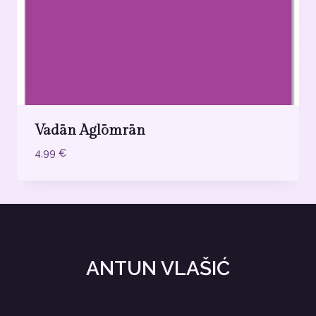
Vadān Aglōmrān
4,99
€
ANTUN VLAŠIĆ