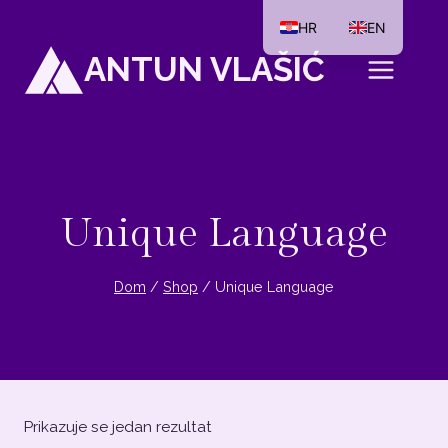
Preskoči
HR
EN
na
ANTUN VLAŠIĆ
sadržaj
Unique Language
Dom
/
Shop
/
Unique Language
Prikazuje se jedan rezultat