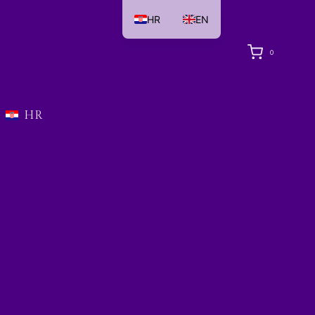
HR
EN
0
HR