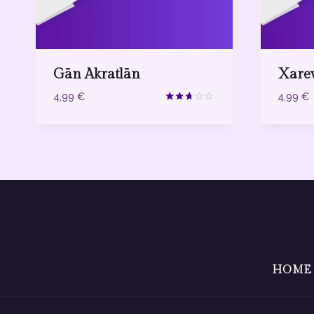
Gān Akratlān
Xarev
4,99
€
4,99
€
Ocjenjeno
2.67
od 5
HOME